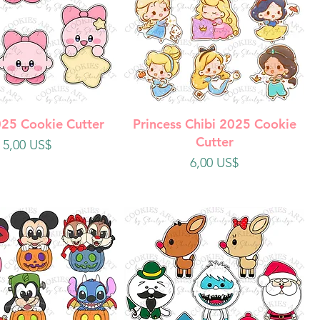
ista rápida
Vista rápida
025 Cookie Cutter
Princess Chibi 2025 Cookie
Cutter
Precio
5,00 US$
Precio
6,00 US$