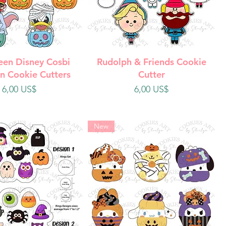
ista rápida
Vista rápida
een Disney Cosbi
Rudolph & Friends Cookie
n Cookie Cutters
Cutter
Precio
Precio
6,00 US$
6,00 US$
New