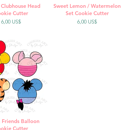
ista rápida
Vista rápida
 Clubhouse Head
Sweet Lemon / Watermelon
okie Cutter
Set Cookie Cutter
Precio
Precio
6,00 US$
6,00 US$
ista rápida
 Friends Balloon
okie Cutter