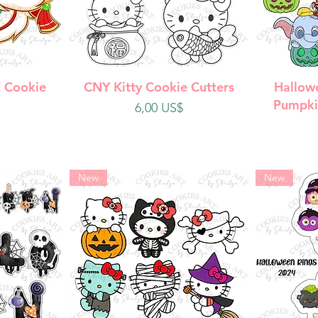
da
Vista rápida
V
 Cookie
CNY Kitty Cookie Cutters
Hallow
Pumpki
Precio
6,00 US$
New
New