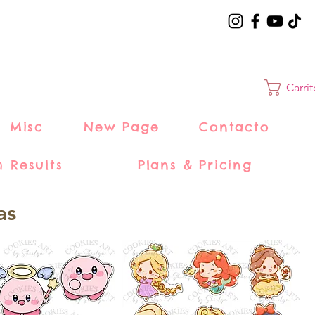
Carri
Misc
New Page
Contacto
h Results
Plans & Pricing
as