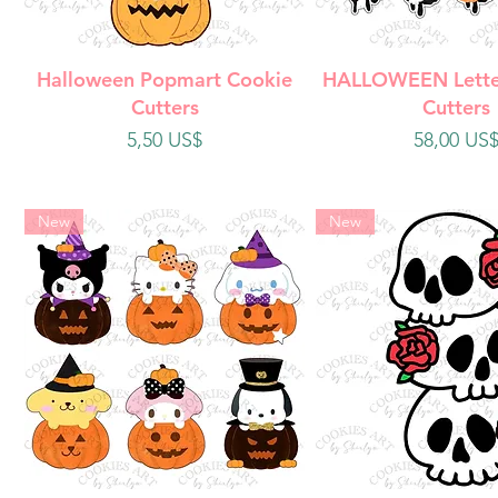
Vista rápida
Vista rápi
Halloween Popmart Cookie
HALLOWEEN Lette
Cutters
Cutters
Precio
Precio
5,50 US$
58,00 US
New
New