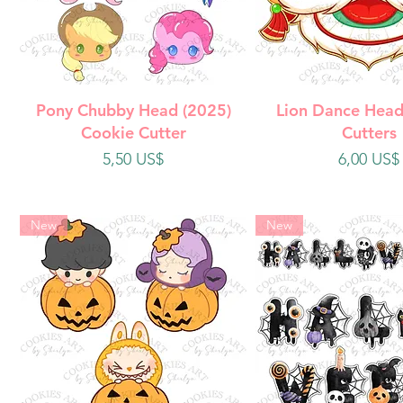
Vista rápida
Vista rápi
Pony Chubby Head (2025)
Lion Dance Head
Cookie Cutter
Cutters
Precio
Precio
5,50 US$
6,00 US$
New
New