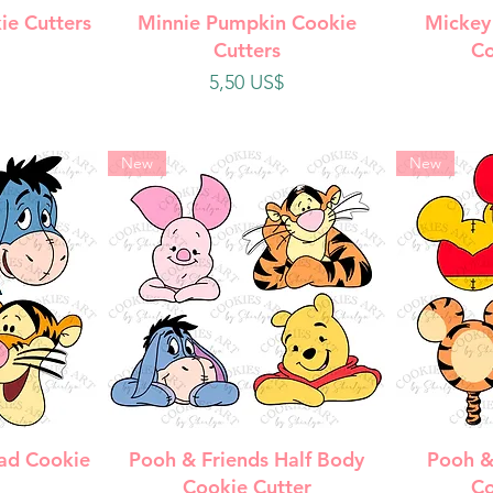
da
Vista rápida
V
ie Cutters
Minnie Pumpkin Cookie
Mickey
Cutters
Co
Precio
5,50 US$
New
New
da
Vista rápida
V
ad Cookie
Pooh & Friends Half Body
Pooh &
Cookie Cutter
Co