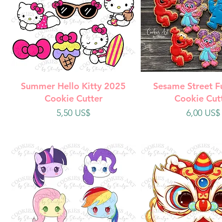
Vista rápida
Vista rápi
Summer Hello Kitty 2025
Sesame Street F
Cookie Cutter
Cookie Cut
Precio
Precio
5,50 US$
6,00 US$