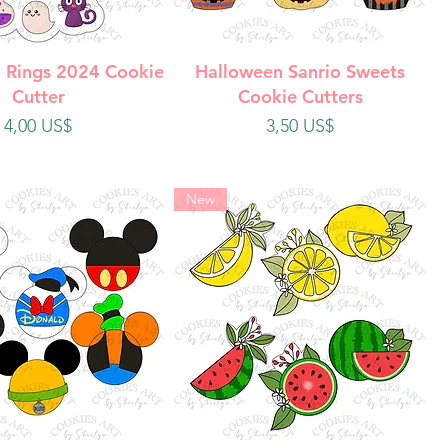
ista rápida
Vista rápida
 Rings 2024 Cookie
Halloween Sanrio Sweets
Cutter
Cookie Cutters
Precio
Precio
4,00 US$
3,50 US$
New