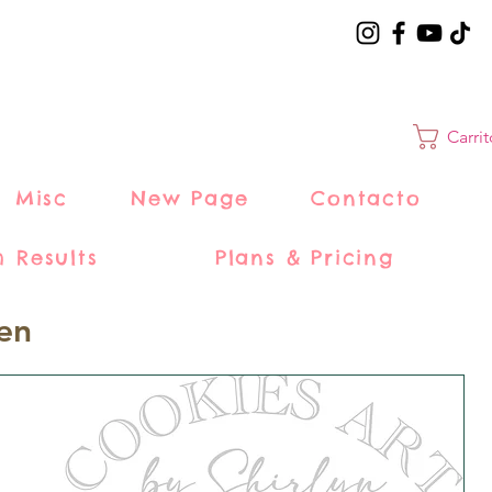
Carri
Misc
New Page
Contacto
h Results
Plans & Pricing
en