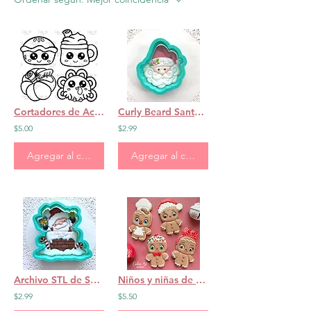
Cortadores de Acción de Gracias
Curly Beard Santa STL File
$5.00
$2.99
Agregar al carrito
Agregar al carrito
Archivo STL de Santa Present
Niños y niñas de pan de jengibre
$2.99
$5.50