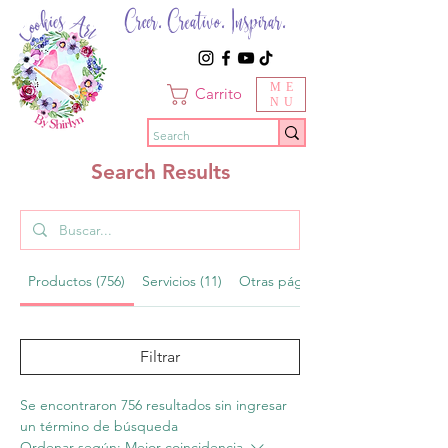
Creer. Creativo. Inspirar.
ME
Carrito
NU
Search Results
Productos (756)
Servicios (11)
Otras páginas (178)
Filtrar
Se encontraron 756 resultados sin ingresar
un término de búsqueda
Ordenar según:
Mejor coincidencia