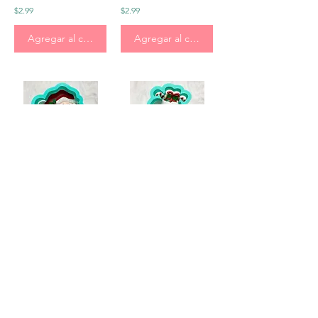
$2.99
$2.99
Agregar al carrito
Agregar al carrito
Archivo STL de Navidad Santa Pop
Xmas Stocking Pop STL File
$2.99
$2.99
Agregar al carrito
Agregar al carrito