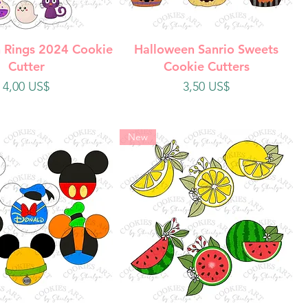
ista rápida
Vista rápida
 Rings 2024 Cookie
Halloween Sanrio Sweets
Cutter
Cookie Cutters
Precio
Precio
4,00 US$
3,50 US$
New