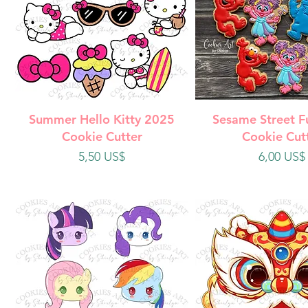
Vista rápida
Vista rápi
Summer Hello Kitty 2025
Sesame Street F
Cookie Cutter
Cookie Cut
Precio
Precio
5,50 US$
6,00 US$