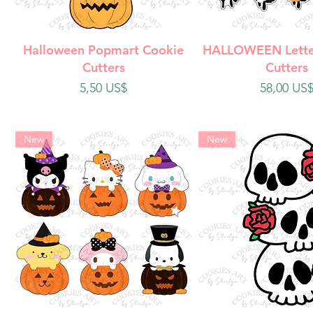
Vista rápida
Vista rápi
Halloween Popmart Cookie
HALLOWEEN Lette
Cutters
Cutters
Precio
Precio
5,50 US$
58,00 US
New
New