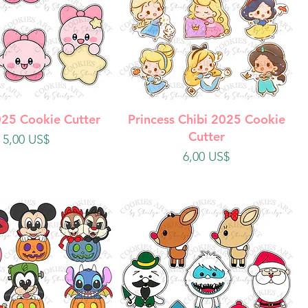
ista rápida
Vista rápida
025 Cookie Cutter
Princess Chibi 2025 Cookie
Cutter
Precio
5,00 US$
Precio
6,00 US$