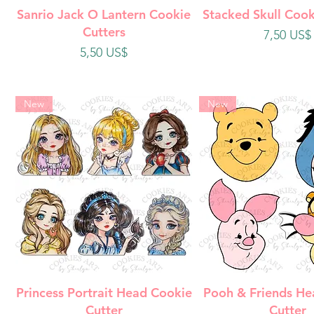
Vista rápida
Vista rápi
Sanrio Jack O Lantern Cookie
Stacked Skull Cook
Cutters
Precio
7,50 US$
Precio
5,50 US$
New
New
Vista rápida
Vista rápi
Princess Portrait Head Cookie
Pooh & Friends He
Cutter
Cutter