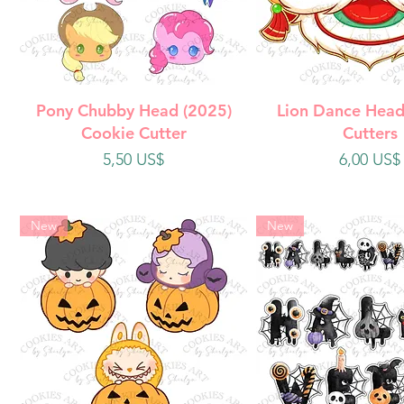
Vista rápida
Vista rápi
Pony Chubby Head (2025)
Lion Dance Head
Cookie Cutter
Cutters
Precio
Precio
5,50 US$
6,00 US$
New
New