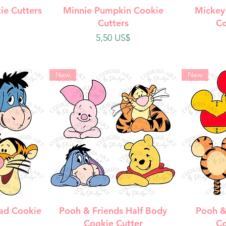
da
Vista rápida
V
ie Cutters
Minnie Pumpkin Cookie
Mickey
Cutters
Co
Precio
5,50 US$
New
New
da
Vista rápida
V
ad Cookie
Pooh & Friends Half Body
Pooh &
Cookie Cutter
Co