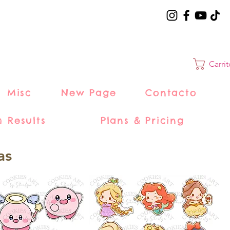
Carri
Misc
New Page
Contacto
h Results
Plans & Pricing
as