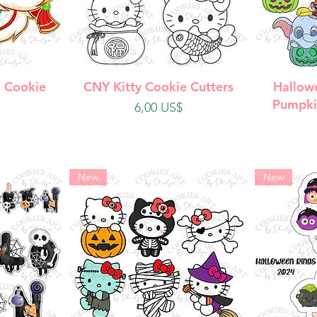
da
Vista rápida
V
 Cookie
CNY Kitty Cookie Cutters
Hallow
Pumpki
Precio
6,00 US$
New
New