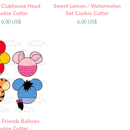
ista rápida
Vista rápida
 Clubhouse Head
Sweet Lemon / Watermelon
okie Cutter
Set Cookie Cutter
Precio
Precio
6,00 US$
6,00 US$
ista rápida
 Friends Balloon
okie Cutter