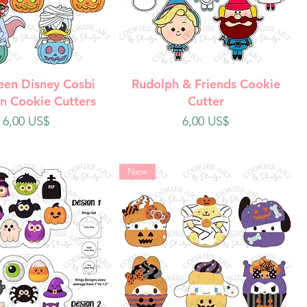
ista rápida
Vista rápida
een Disney Cosbi
Rudolph & Friends Cookie
n Cookie Cutters
Cutter
Precio
Precio
6,00 US$
6,00 US$
New