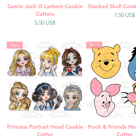
Vista rápida
Vista rápi
Sanrio Jack O Lantern Cookie
Stacked Skull Cook
Cutters
Precio
7,50 US$
Precio
5,50 US$
New
New
Vista rápida
Vista rápi
Princess Portrait Head Cookie
Pooh & Friends He
Cutter
Cutter