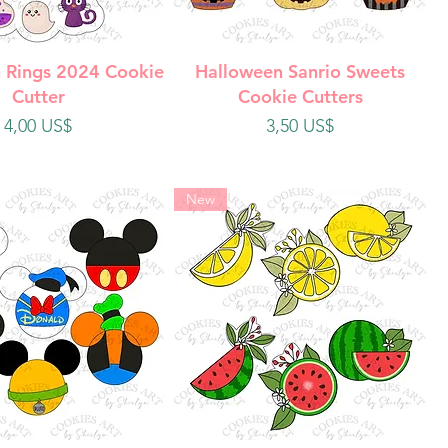
ista rápida
Vista rápida
 Rings 2024 Cookie
Halloween Sanrio Sweets
Cutter
Cookie Cutters
Precio
Precio
4,00 US$
3,50 US$
New