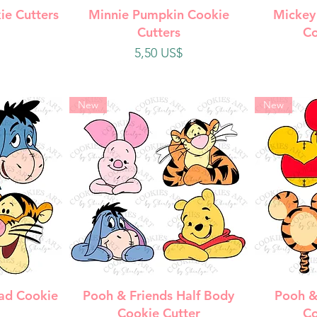
da
Vista rápida
V
ie Cutters
Minnie Pumpkin Cookie
Mickey
Cutters
Co
Precio
5,50 US$
New
New
da
Vista rápida
V
ad Cookie
Pooh & Friends Half Body
Pooh &
Cookie Cutter
Co