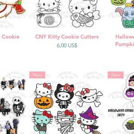
da
Vista rápida
V
 Cookie
CNY Kitty Cookie Cutters
Hallow
Pumpki
Precio
6,00 US$
New
New