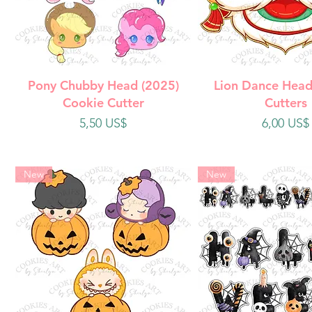
Vista rápida
Vista rápi
Pony Chubby Head (2025)
Lion Dance Head
Cookie Cutter
Cutters
Precio
Precio
5,50 US$
6,00 US$
New
New