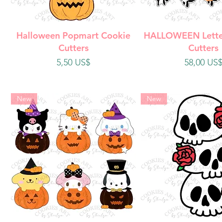
Vista rápida
Vista rápi
Halloween Popmart Cookie
HALLOWEEN Lette
Cutters
Cutters
Precio
Precio
5,50 US$
58,00 US
New
New