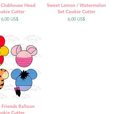
ista rápida
Vista rápida
 Clubhouse Head
Sweet Lemon / Watermelon
okie Cutter
Set Cookie Cutter
Precio
Precio
6,00 US$
6,00 US$
ista rápida
 Friends Balloon
okie Cutter