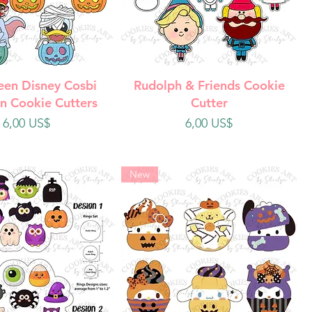
ista rápida
Vista rápida
een Disney Cosbi
Rudolph & Friends Cookie
n Cookie Cutters
Cutter
Precio
Precio
6,00 US$
6,00 US$
New