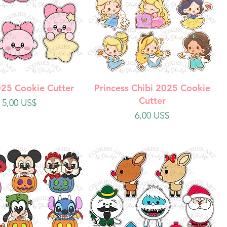
ista rápida
Vista rápida
025 Cookie Cutter
Princess Chibi 2025 Cookie
Cutter
Precio
5,00 US$
Precio
6,00 US$