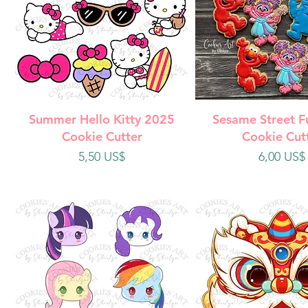
Vista rápida
Vista rápi
Summer Hello Kitty 2025
Sesame Street F
Cookie Cutter
Cookie Cut
Precio
Precio
5,50 US$
6,00 US$