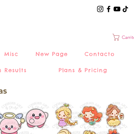
Carri
Misc
New Page
Contacto
h Results
Plans & Pricing
as