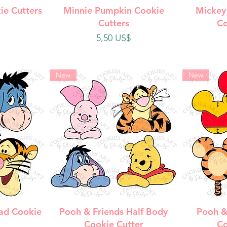
da
Vista rápida
V
ie Cutters
Minnie Pumpkin Cookie
Mickey
Cutters
Co
Precio
5,50 US$
New
New
da
Vista rápida
V
ad Cookie
Pooh & Friends Half Body
Pooh &
Cookie Cutter
Co