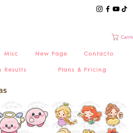
Carri
Misc
New Page
Contacto
h Results
Plans & Pricing
as