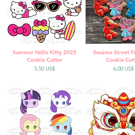
Vista rápida
Vista rápi
Summer Hello Kitty 2025
Sesame Street F
Cookie Cutter
Cookie Cut
Precio
Precio
5,50 US$
6,00 US$