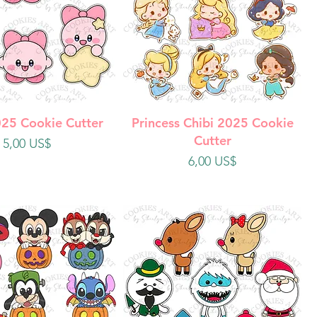
ista rápida
Vista rápida
025 Cookie Cutter
Princess Chibi 2025 Cookie
Cutter
Precio
5,00 US$
Precio
6,00 US$