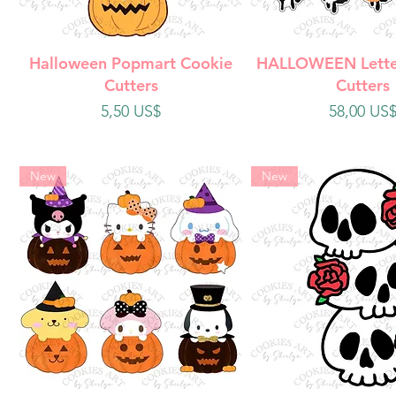
Vista rápida
Vista rápi
Halloween Popmart Cookie
HALLOWEEN Lette
Cutters
Cutters
Precio
Precio
5,50 US$
58,00 US
New
New