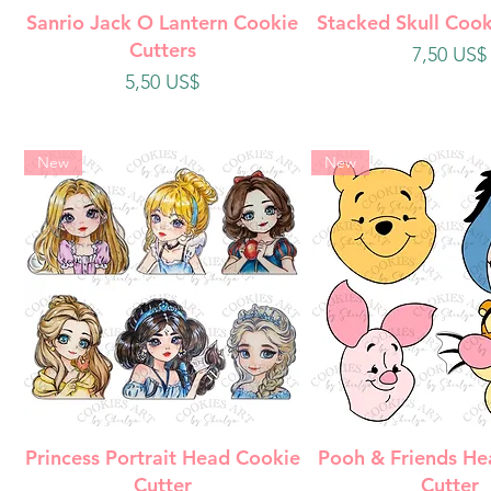
Vista rápida
Vista rápi
Sanrio Jack O Lantern Cookie
Stacked Skull Cook
Cutters
Precio
7,50 US$
Precio
5,50 US$
New
New
Vista rápida
Vista rápi
Princess Portrait Head Cookie
Pooh & Friends He
Cutter
Cutter