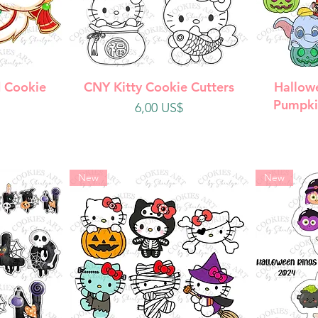
da
Vista rápida
V
 Cookie
CNY Kitty Cookie Cutters
Hallow
Pumpki
Precio
6,00 US$
New
New