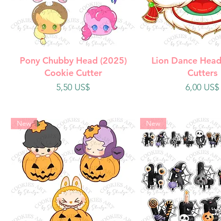
Vista rápida
Vista rápi
Pony Chubby Head (2025)
Lion Dance Head
Cookie Cutter
Cutters
Precio
Precio
5,50 US$
6,00 US$
New
New