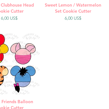
ista rápida
Vista rápida
 Clubhouse Head
Sweet Lemon / Watermelon
okie Cutter
Set Cookie Cutter
Precio
Precio
6,00 US$
6,00 US$
ista rápida
 Friends Balloon
okie Cutter