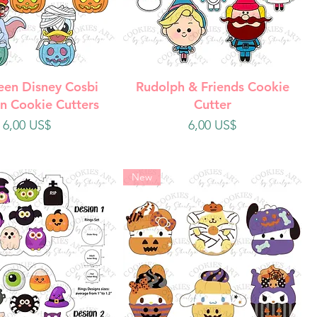
ista rápida
Vista rápida
een Disney Cosbi
Rudolph & Friends Cookie
n Cookie Cutters
Cutter
Precio
Precio
6,00 US$
6,00 US$
New