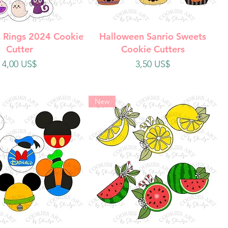
ista rápida
Vista rápida
 Rings 2024 Cookie
Halloween Sanrio Sweets
Cutter
Cookie Cutters
Precio
Precio
4,00 US$
3,50 US$
New