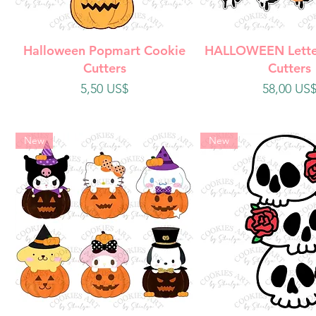
Vista rápida
Vista rápi
Halloween Popmart Cookie
HALLOWEEN Lette
Cutters
Cutters
Precio
Precio
5,50 US$
58,00 US
New
New