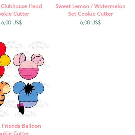
ista rápida
Vista rápida
 Clubhouse Head
Sweet Lemon / Watermelon
okie Cutter
Set Cookie Cutter
Precio
Precio
6,00 US$
6,00 US$
ista rápida
 Friends Balloon
okie Cutter