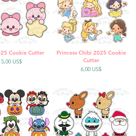
ista rápida
Vista rápida
025 Cookie Cutter
Princess Chibi 2025 Cookie
Cutter
Precio
5,00 US$
Precio
6,00 US$