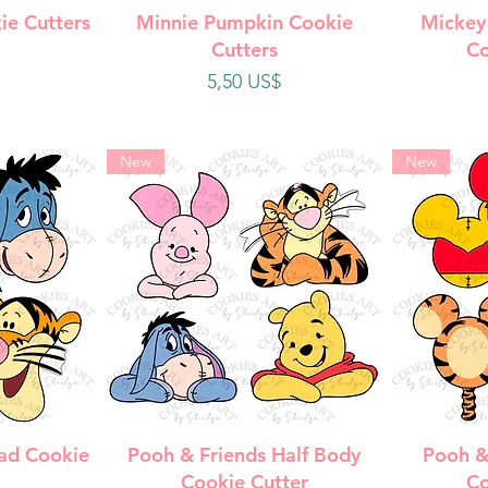
da
Vista rápida
V
ie Cutters
Minnie Pumpkin Cookie
Mickey
Cutters
Co
Precio
5,50 US$
New
New
da
Vista rápida
V
ad Cookie
Pooh & Friends Half Body
Pooh &
Cookie Cutter
Co