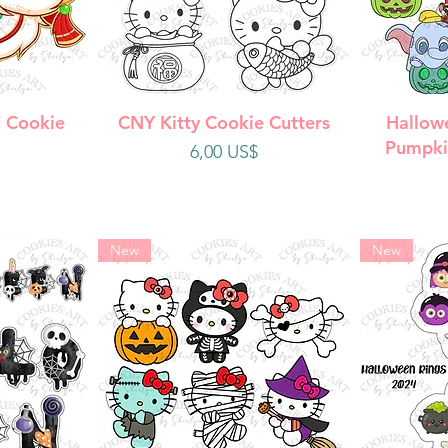
da
Vista rápida
V
 Cookie
CNY Kitty Cookie Cutters
Hallow
Pumpki
Precio
6,00 US$
New
New