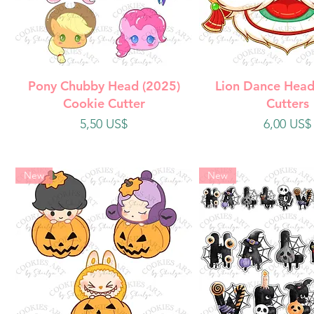
Vista rápida
Vista rápi
Pony Chubby Head (2025)
Lion Dance Head
Cookie Cutter
Cutters
Precio
Precio
5,50 US$
6,00 US$
New
New