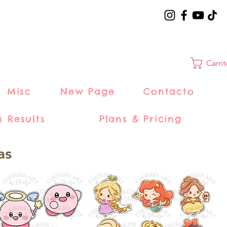
Carri
Misc
New Page
Contacto
h Results
Plans & Pricing
as