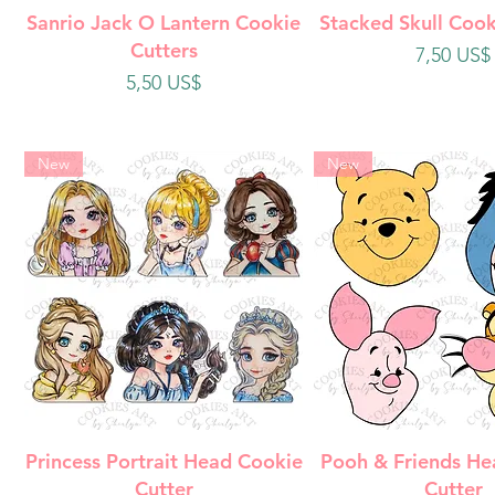
Vista rápida
Vista rápi
Sanrio Jack O Lantern Cookie
Stacked Skull Cook
Cutters
Precio
7,50 US$
Precio
5,50 US$
New
New
Vista rápida
Vista rápi
Princess Portrait Head Cookie
Pooh & Friends He
Cutter
Cutter