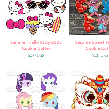
Vista rápida
Vista rápi
Summer Hello Kitty 2025
Sesame Street F
Cookie Cutter
Cookie Cut
Precio
Precio
5,50 US$
6,00 US$