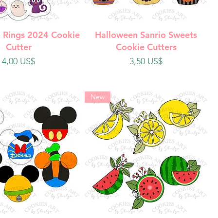
ista rápida
Vista rápida
 Rings 2024 Cookie
Halloween Sanrio Sweets
Cutter
Cookie Cutters
Precio
Precio
4,00 US$
3,50 US$
New