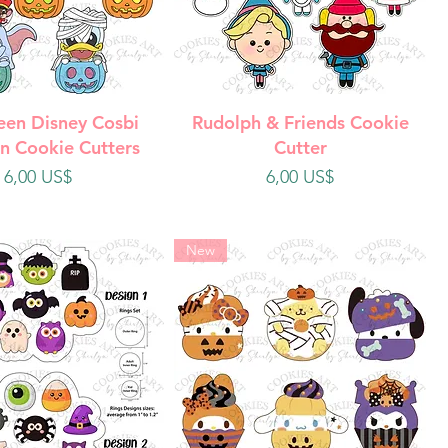
ista rápida
Vista rápida
een Disney Cosbi
Rudolph & Friends Cookie
n Cookie Cutters
Cutter
Precio
Precio
6,00 US$
6,00 US$
New