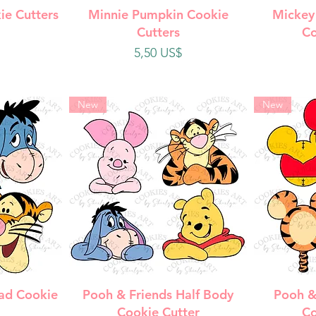
da
Vista rápida
V
ie Cutters
Minnie Pumpkin Cookie
Mickey
Cutters
Co
Precio
5,50 US$
New
New
da
Vista rápida
V
ad Cookie
Pooh & Friends Half Body
Pooh &
Cookie Cutter
Co