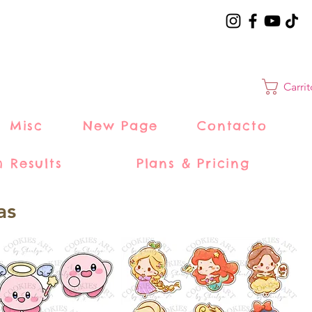
Carri
Misc
New Page
Contacto
h Results
Plans & Pricing
as