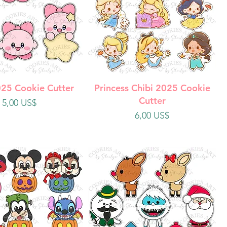
ista rápida
Vista rápida
025 Cookie Cutter
Princess Chibi 2025 Cookie
Cutter
Precio
5,00 US$
Precio
6,00 US$