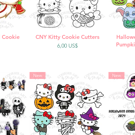
da
Vista rápida
V
 Cookie
CNY Kitty Cookie Cutters
Hallow
Pumpki
Precio
6,00 US$
New
New