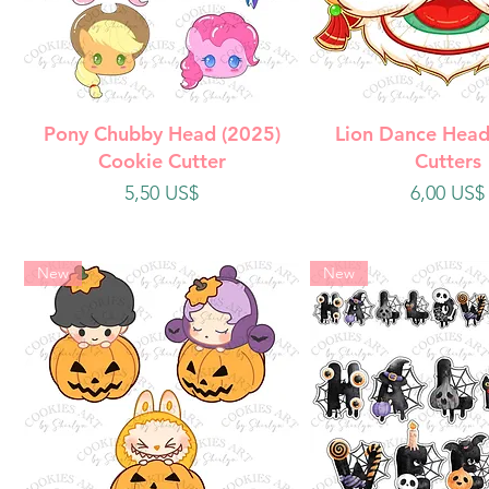
Vista rápida
Vista rápi
Pony Chubby Head (2025)
Lion Dance Head
Cookie Cutter
Cutters
Precio
Precio
5,50 US$
6,00 US$
New
New