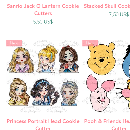
Vista rápida
Vista rápi
Sanrio Jack O Lantern Cookie
Stacked Skull Cook
Cutters
Precio
7,50 US$
Precio
5,50 US$
New
New
Vista rápida
Vista rápi
Princess Portrait Head Cookie
Pooh & Friends He
Cutter
Cutter