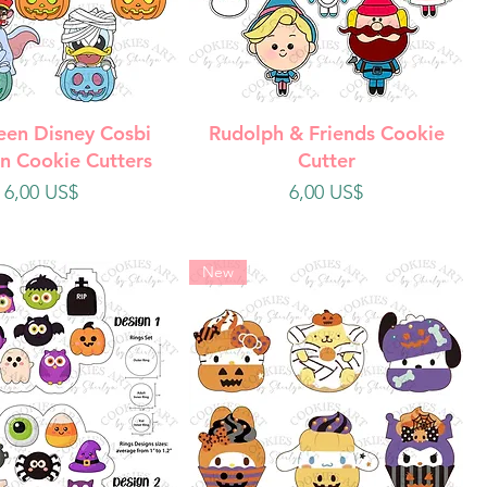
ista rápida
Vista rápida
een Disney Cosbi
Rudolph & Friends Cookie
n Cookie Cutters
Cutter
Precio
Precio
6,00 US$
6,00 US$
New