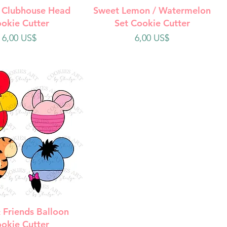
ista rápida
Vista rápida
 Clubhouse Head
Sweet Lemon / Watermelon
okie Cutter
Set Cookie Cutter
Precio
Precio
6,00 US$
6,00 US$
ista rápida
 Friends Balloon
okie Cutter