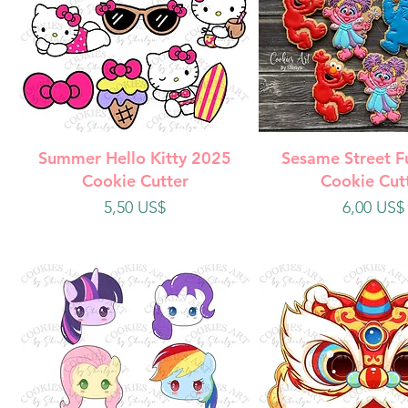
Vista rápida
Vista rápi
Summer Hello Kitty 2025
Sesame Street F
Cookie Cutter
Cookie Cut
Precio
Precio
5,50 US$
6,00 US$