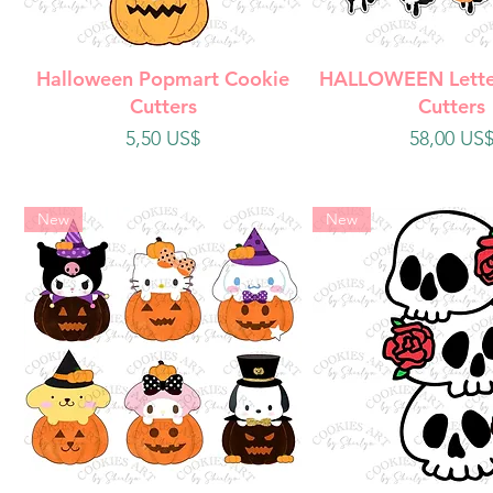
Vista rápida
Vista rápi
Halloween Popmart Cookie
HALLOWEEN Lette
Cutters
Cutters
Precio
Precio
5,50 US$
58,00 US
New
New