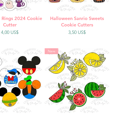
ista rápida
Vista rápida
 Rings 2024 Cookie
Halloween Sanrio Sweets
Cutter
Cookie Cutters
Precio
Precio
4,00 US$
3,50 US$
New