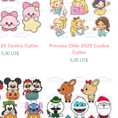
ista rápida
Vista rápida
025 Cookie Cutter
Princess Chibi 2025 Cookie
Cutter
Precio
5,00 US$
Precio
6,00 US$