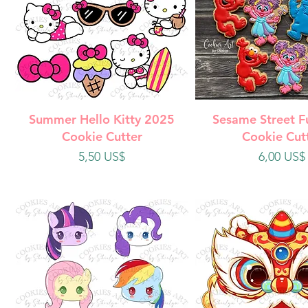
Vista rápida
Vista rápi
Summer Hello Kitty 2025
Sesame Street F
Cookie Cutter
Cookie Cut
Precio
Precio
5,50 US$
6,00 US$