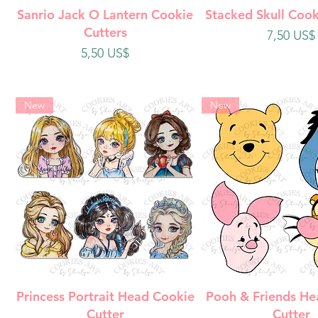
Vista rápida
Vista rápi
Sanrio Jack O Lantern Cookie
Stacked Skull Cook
Cutters
Precio
7,50 US$
Precio
5,50 US$
New
New
Vista rápida
Vista rápi
Princess Portrait Head Cookie
Pooh & Friends He
Cutter
Cutter