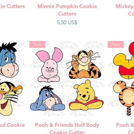
da
Vista rápida
V
ie Cutters
Minnie Pumpkin Cookie
Mickey
Cutters
Co
Precio
5,50 US$
New
New
da
Vista rápida
V
ad Cookie
Pooh & Friends Half Body
Pooh &
Cookie Cutter
Co