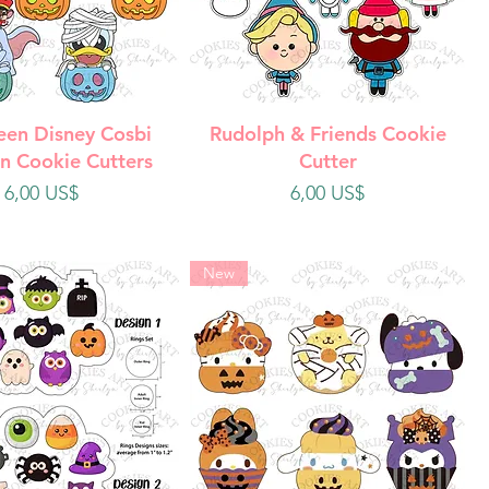
ista rápida
Vista rápida
een Disney Cosbi
Rudolph & Friends Cookie
n Cookie Cutters
Cutter
Precio
Precio
6,00 US$
6,00 US$
New