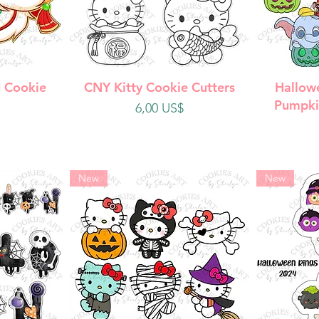
da
Vista rápida
V
 Cookie
CNY Kitty Cookie Cutters
Hallow
Pumpki
Precio
6,00 US$
New
New