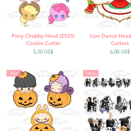
Vista rápida
Vista rápi
Pony Chubby Head (2025)
Lion Dance Head
Cookie Cutter
Cutters
Precio
Precio
5,50 US$
6,00 US$
New
New