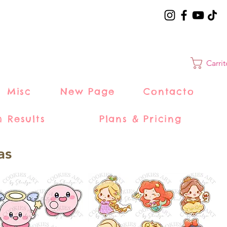
Carri
Misc
New Page
Contacto
h Results
Plans & Pricing
as