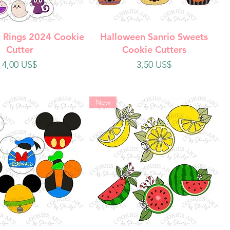
ista rápida
Vista rápida
 Rings 2024 Cookie
Halloween Sanrio Sweets
Cutter
Cookie Cutters
Precio
Precio
4,00 US$
3,50 US$
New