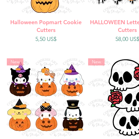
Vista rápida
Vista rápi
Halloween Popmart Cookie
HALLOWEEN Lette
Cutters
Cutters
Precio
Precio
5,50 US$
58,00 US
New
New