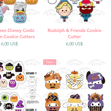
ista rápida
Vista rápida
een Disney Cosbi
Rudolph & Friends Cookie
n Cookie Cutters
Cutter
Precio
Precio
6,00 US$
6,00 US$
New