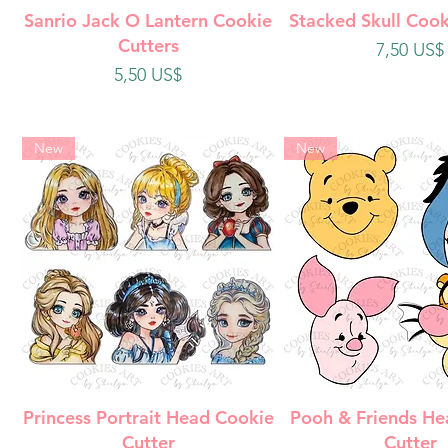
Vista rápida
Vista rápi
Sanrio Jack O Lantern Cookie
Stacked Skull Cook
Cutters
Precio
7,50 US$
Precio
5,50 US$
New
New
Vista rápida
Vista rápi
Princess Portrait Head Cookie
Pooh & Friends He
Cutter
Cutter