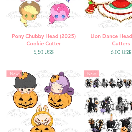
Vista rápida
Vista rápi
Pony Chubby Head (2025)
Lion Dance Head
Cookie Cutter
Cutters
Precio
Precio
5,50 US$
6,00 US$
New
New