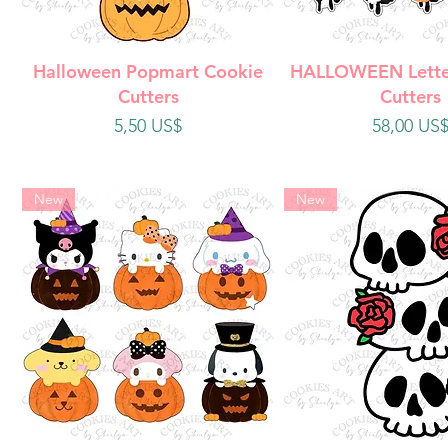
Vista rápida
Vista rápi
Halloween Popmart Cookie
HALLOWEEN Lette
Cutters
Cutters
Precio
Precio
5,50 US$
58,00 US
New
New