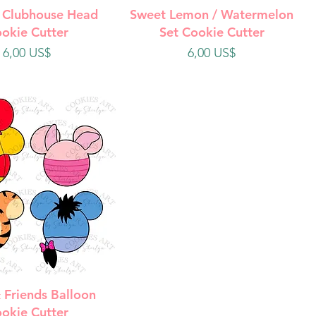
ista rápida
Vista rápida
 Clubhouse Head
Sweet Lemon / Watermelon
okie Cutter
Set Cookie Cutter
Precio
Precio
6,00 US$
6,00 US$
ista rápida
 Friends Balloon
okie Cutter