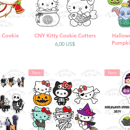
da
Vista rápida
V
 Cookie
CNY Kitty Cookie Cutters
Hallow
Pumpki
Precio
6,00 US$
New
New