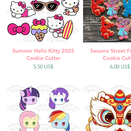
Vista rápida
Vista rápi
Summer Hello Kitty 2025
Sesame Street F
Cookie Cutter
Cookie Cut
Precio
Precio
5,50 US$
6,00 US$