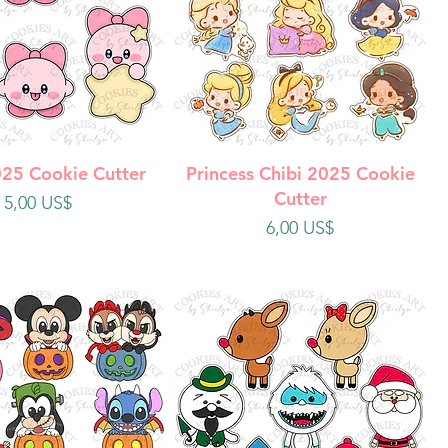
ista rápida
Vista rápida
025 Cookie Cutter
Princess Chibi 2025 Cookie
Cutter
Precio
5,00 US$
Precio
6,00 US$