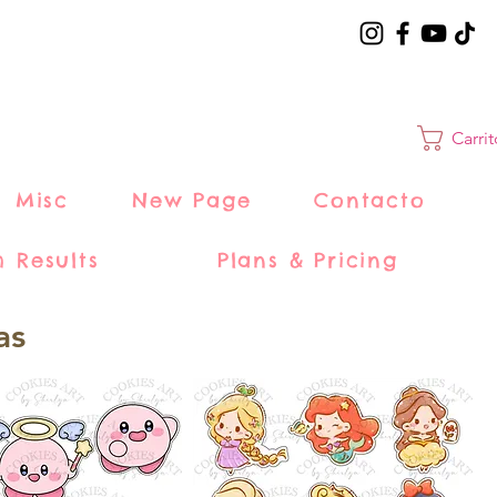
Carri
Misc
New Page
Contacto
h Results
Plans & Pricing
as