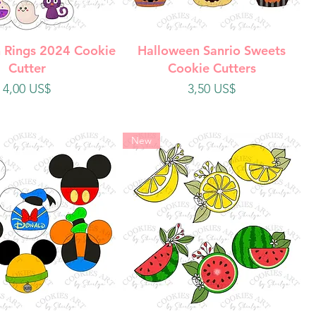
ista rápida
Vista rápida
 Rings 2024 Cookie
Halloween Sanrio Sweets
Cutter
Cookie Cutters
Precio
Precio
4,00 US$
3,50 US$
New