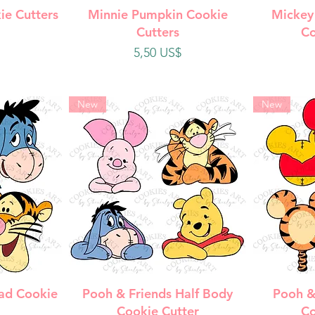
da
Vista rápida
V
ie Cutters
Minnie Pumpkin Cookie
Mickey
Cutters
Co
Precio
5,50 US$
New
New
da
Vista rápida
V
ad Cookie
Pooh & Friends Half Body
Pooh &
Cookie Cutter
Co