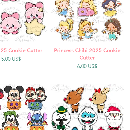
ista rápida
Vista rápida
025 Cookie Cutter
Princess Chibi 2025 Cookie
Cutter
Precio
5,00 US$
Precio
6,00 US$