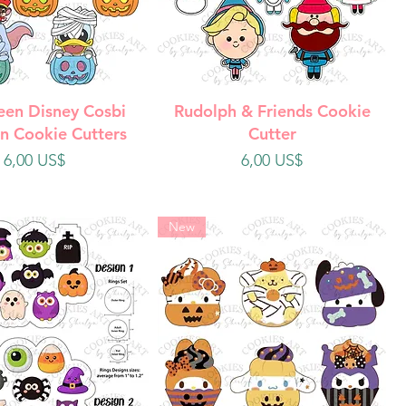
ista rápida
Vista rápida
een Disney Cosbi
Rudolph & Friends Cookie
n Cookie Cutters
Cutter
Precio
Precio
6,00 US$
6,00 US$
New