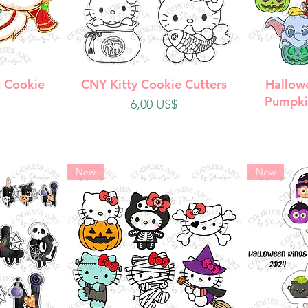
da
Vista rápida
V
 Cookie
CNY Kitty Cookie Cutters
Hallow
Pumpki
Precio
6,00 US$
New
New