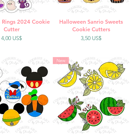
ista rápida
Vista rápida
 Rings 2024 Cookie
Halloween Sanrio Sweets
Cutter
Cookie Cutters
Precio
Precio
4,00 US$
3,50 US$
New