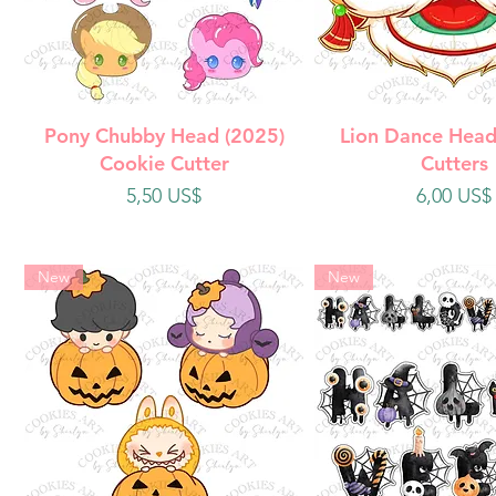
Vista rápida
Vista rápi
Pony Chubby Head (2025)
Lion Dance Head
Cookie Cutter
Cutters
Precio
Precio
5,50 US$
6,00 US$
New
New