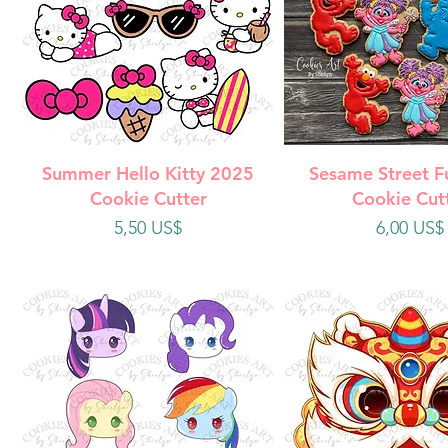
Vista rápida
Vista rápi
Summer Hello Kitty 2025
Sesame Street F
Cookie Cutter
Cookie Cut
Precio
Precio
5,50 US$
6,00 US$