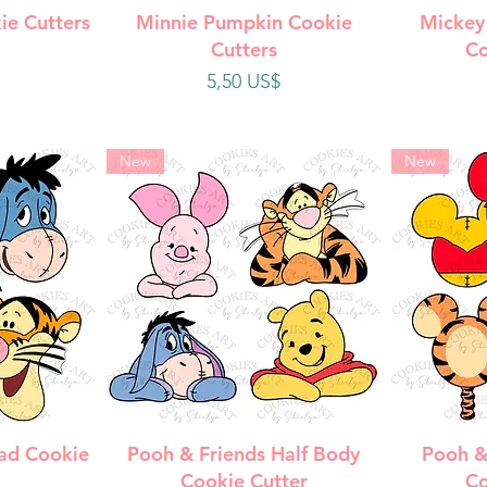
da
Vista rápida
V
ie Cutters
Minnie Pumpkin Cookie
Mickey
Cutters
Co
Precio
5,50 US$
New
New
da
Vista rápida
V
ad Cookie
Pooh & Friends Half Body
Pooh &
Cookie Cutter
Co