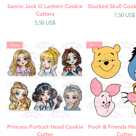
Vista rápida
Vista rápi
Sanrio Jack O Lantern Cookie
Stacked Skull Cook
Cutters
Precio
7,50 US$
Precio
5,50 US$
New
New
Vista rápida
Vista rápi
Princess Portrait Head Cookie
Pooh & Friends He
Cutter
Cutter