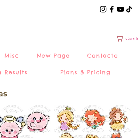
Carri
Misc
New Page
Contacto
h Results
Plans & Pricing
as