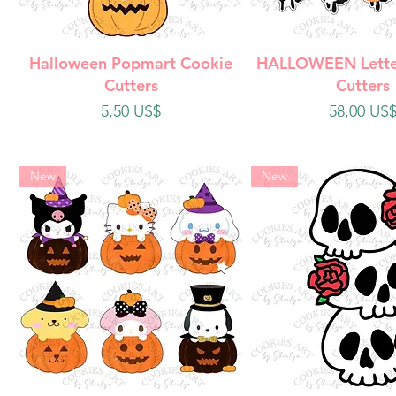
Vista rápida
Vista rápi
Halloween Popmart Cookie
HALLOWEEN Lette
Cutters
Cutters
Precio
Precio
5,50 US$
58,00 US
New
New