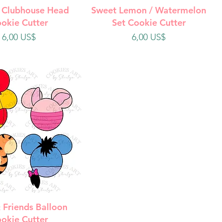
ista rápida
Vista rápida
 Clubhouse Head
Sweet Lemon / Watermelon
okie Cutter
Set Cookie Cutter
Precio
Precio
6,00 US$
6,00 US$
ista rápida
 Friends Balloon
okie Cutter