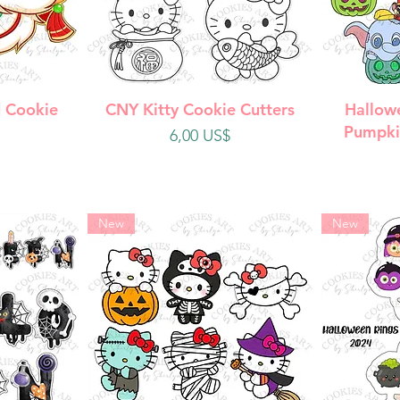
da
Vista rápida
V
 Cookie
CNY Kitty Cookie Cutters
Hallow
Pumpki
Precio
6,00 US$
New
New