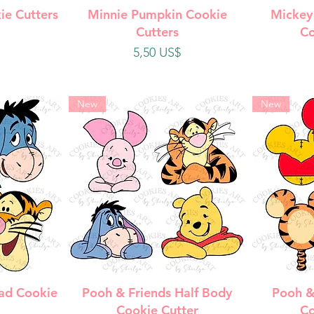
da
Vista rápida
V
ie Cutters
Minnie Pumpkin Cookie
Mickey
Cutters
Co
Precio
5,50 US$
New
New
da
Vista rápida
V
ad Cookie
Pooh & Friends Half Body
Pooh &
Cookie Cutter
Co