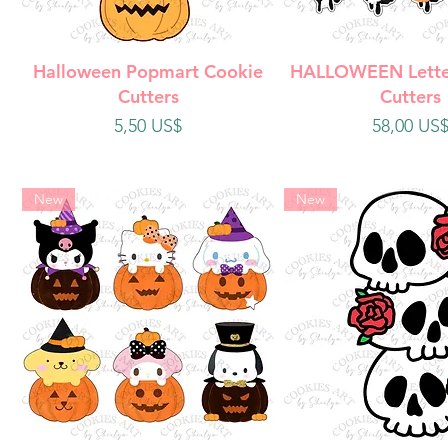
Vista rápida
Vista rápi
Halloween Popmart Cookie
HALLOWEEN Lette
Cutters
Cutters
Precio
Precio
5,50 US$
58,00 US
New
New