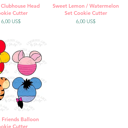
ista rápida
Vista rápida
 Clubhouse Head
Sweet Lemon / Watermelon
okie Cutter
Set Cookie Cutter
Precio
Precio
6,00 US$
6,00 US$
ista rápida
 Friends Balloon
okie Cutter