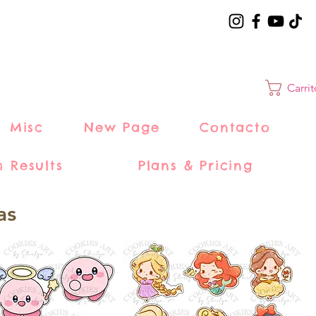
Carri
Misc
New Page
Contacto
h Results
Plans & Pricing
as