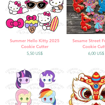
Vista rápida
Vista rápi
Summer Hello Kitty 2025
Sesame Street F
Cookie Cutter
Cookie Cut
Precio
Precio
5,50 US$
6,00 US$