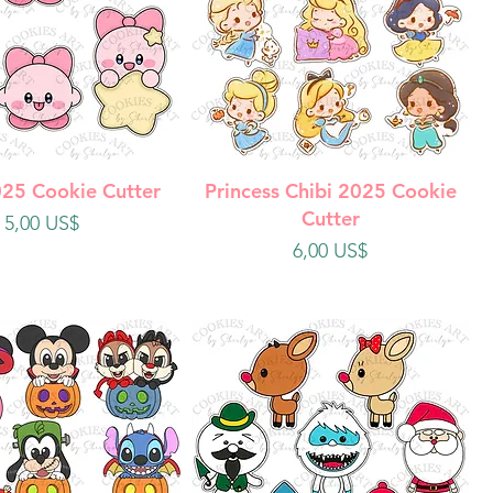
ista rápida
Vista rápida
025 Cookie Cutter
Princess Chibi 2025 Cookie
Cutter
Precio
5,00 US$
Precio
6,00 US$