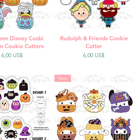
ista rápida
Vista rápida
een Disney Cosbi
Rudolph & Friends Cookie
n Cookie Cutters
Cutter
Precio
Precio
6,00 US$
6,00 US$
New