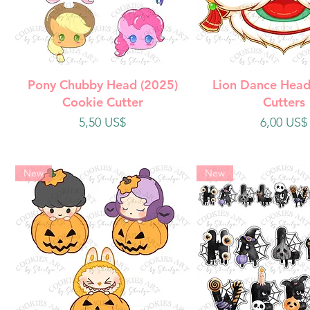
Vista rápida
Vista rápi
Pony Chubby Head (2025)
Lion Dance Head
Cookie Cutter
Cutters
Precio
Precio
5,50 US$
6,00 US$
New
New