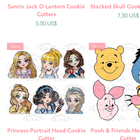
Vista rápida
Vista rápi
Sanrio Jack O Lantern Cookie
Stacked Skull Cook
Cutters
Precio
7,50 US$
Precio
5,50 US$
New
New
Vista rápida
Vista rápi
Princess Portrait Head Cookie
Pooh & Friends He
Cutter
Cutter