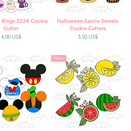
ista rápida
Vista rápida
 Rings 2024 Cookie
Halloween Sanrio Sweets
Cutter
Cookie Cutters
Precio
Precio
4,00 US$
3,50 US$
New