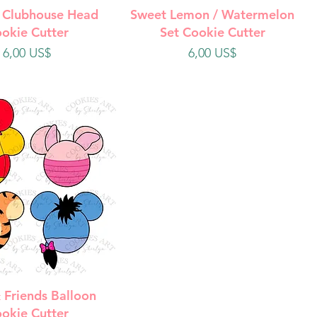
ista rápida
Vista rápida
 Clubhouse Head
Sweet Lemon / Watermelon
okie Cutter
Set Cookie Cutter
Precio
Precio
6,00 US$
6,00 US$
ista rápida
 Friends Balloon
okie Cutter