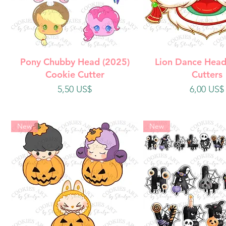
Vista rápida
Vista rápi
Pony Chubby Head (2025)
Lion Dance Head
Cookie Cutter
Cutters
Precio
Precio
5,50 US$
6,00 US$
New
New