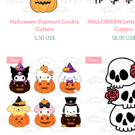
Vista rápida
Vista rápi
Halloween Popmart Cookie
HALLOWEEN Lette
Cutters
Cutters
Precio
Precio
5,50 US$
58,00 US
New
New