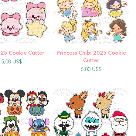
ista rápida
Vista rápida
025 Cookie Cutter
Princess Chibi 2025 Cookie
Cutter
Precio
5,00 US$
Precio
6,00 US$