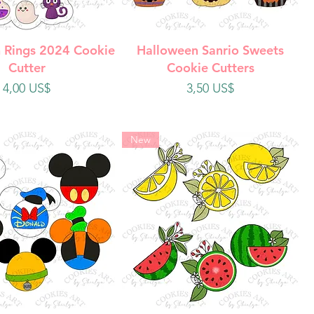
ista rápida
Vista rápida
 Rings 2024 Cookie
Halloween Sanrio Sweets
Cutter
Cookie Cutters
Precio
Precio
4,00 US$
3,50 US$
New