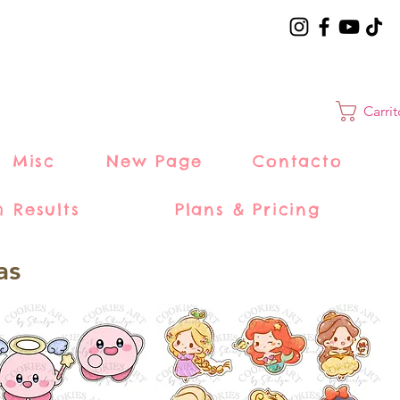
Carri
Misc
New Page
Contacto
h Results
Plans & Pricing
as