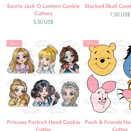
Vista rápida
Vista rápi
Sanrio Jack O Lantern Cookie
Stacked Skull Cook
Cutters
Precio
7,50 US$
Precio
5,50 US$
New
New
Vista rápida
Vista rápi
Princess Portrait Head Cookie
Pooh & Friends He
Cutter
Cutter