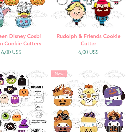
ista rápida
Vista rápida
een Disney Cosbi
Rudolph & Friends Cookie
n Cookie Cutters
Cutter
Precio
Precio
6,00 US$
6,00 US$
New