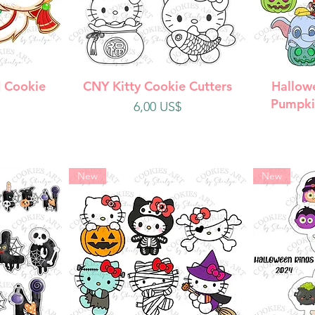
da
Vista rápida
V
 Cookie
CNY Kitty Cookie Cutters
Hallow
Pumpki
Precio
6,00 US$
New
New