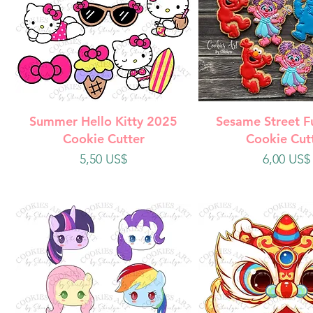
Vista rápida
Vista rápi
Summer Hello Kitty 2025
Sesame Street F
Cookie Cutter
Cookie Cut
Precio
Precio
5,50 US$
6,00 US$