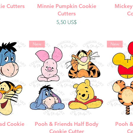
da
Vista rápida
V
ie Cutters
Minnie Pumpkin Cookie
Mickey
Cutters
Co
Precio
5,50 US$
New
New
da
Vista rápida
V
ad Cookie
Pooh & Friends Half Body
Pooh &
Cookie Cutter
Co