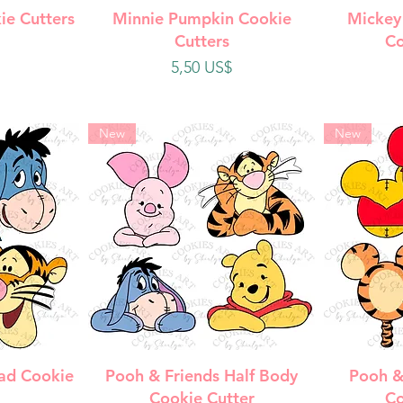
da
Vista rápida
V
ie Cutters
Minnie Pumpkin Cookie
Mickey
Cutters
Co
Precio
5,50 US$
New
New
da
Vista rápida
V
ad Cookie
Pooh & Friends Half Body
Pooh &
Cookie Cutter
Co