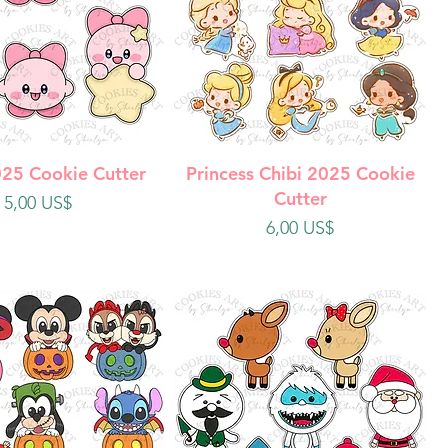
ista rápida
Vista rápida
025 Cookie Cutter
Princess Chibi 2025 Cookie
Cutter
Precio
5,00 US$
Precio
6,00 US$