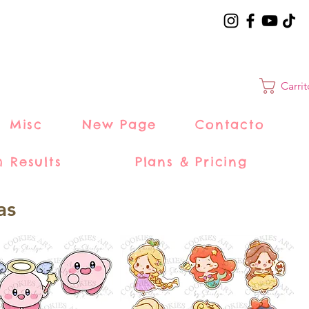
Carri
Misc
New Page
Contacto
h Results
Plans & Pricing
as