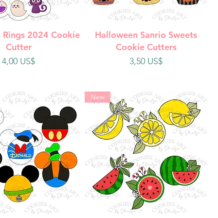
ista rápida
Vista rápida
 Rings 2024 Cookie
Halloween Sanrio Sweets
Cutter
Cookie Cutters
Precio
Precio
4,00 US$
3,50 US$
New