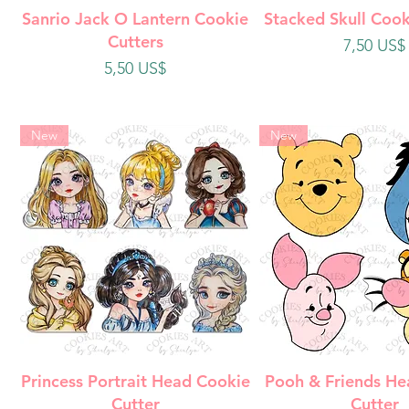
Vista rápida
Vista rápi
Sanrio Jack O Lantern Cookie
Stacked Skull Cook
Cutters
Precio
7,50 US$
Precio
5,50 US$
New
New
Vista rápida
Vista rápi
Princess Portrait Head Cookie
Pooh & Friends He
Cutter
Cutter