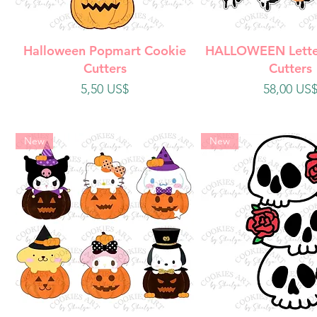
Vista rápida
Vista rápi
Halloween Popmart Cookie
HALLOWEEN Lette
Cutters
Cutters
Precio
Precio
5,50 US$
58,00 US
New
New