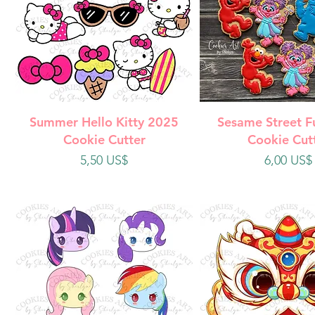
Vista rápida
Vista rápi
Summer Hello Kitty 2025
Sesame Street F
Cookie Cutter
Cookie Cut
Precio
Precio
5,50 US$
6,00 US$