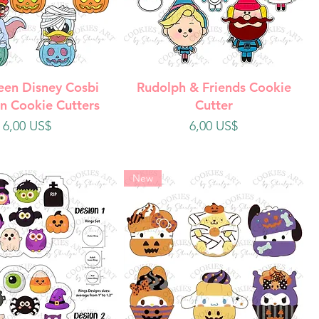
ista rápida
Vista rápida
een Disney Cosbi
Rudolph & Friends Cookie
n Cookie Cutters
Cutter
Precio
Precio
6,00 US$
6,00 US$
New