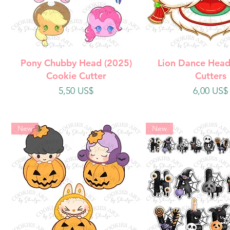
Vista rápida
Vista rápi
Pony Chubby Head (2025)
Lion Dance Head
Cookie Cutter
Cutters
Precio
Precio
5,50 US$
6,00 US$
New
New