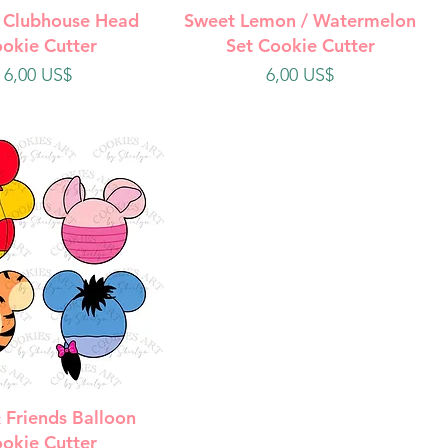
ista rápida
Vista rápida
 Clubhouse Head
Sweet Lemon / Watermelon
okie Cutter
Set Cookie Cutter
Precio
Precio
6,00 US$
6,00 US$
ista rápida
 Friends Balloon
okie Cutter