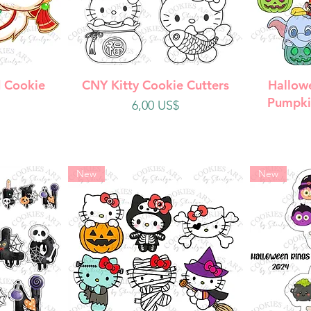
da
Vista rápida
V
 Cookie
CNY Kitty Cookie Cutters
Hallow
Pumpki
Precio
6,00 US$
New
New