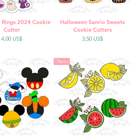
ista rápida
Vista rápida
 Rings 2024 Cookie
Halloween Sanrio Sweets
Cutter
Cookie Cutters
Precio
Precio
4,00 US$
3,50 US$
New