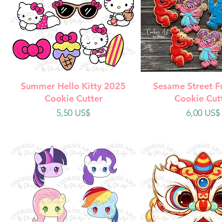
Vista rápida
Vista rápi
Summer Hello Kitty 2025
Sesame Street F
Cookie Cutter
Cookie Cut
Precio
Precio
5,50 US$
6,00 US$