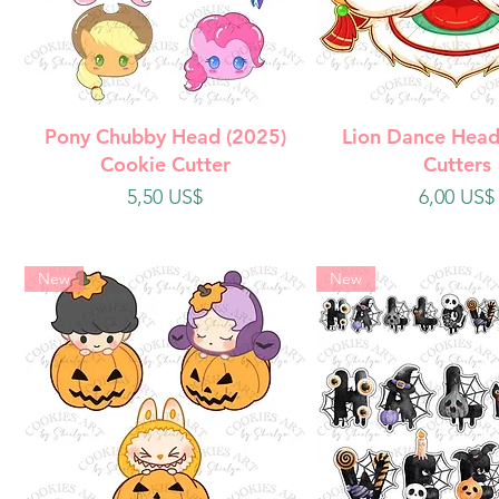
Vista rápida
Vista rápi
Pony Chubby Head (2025)
Lion Dance Head
Cookie Cutter
Cutters
Precio
Precio
5,50 US$
6,00 US$
New
New