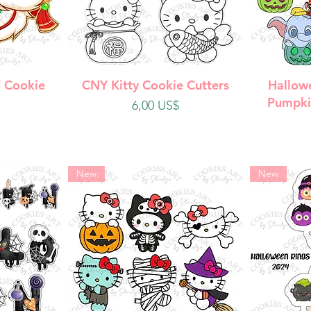
da
Vista rápida
V
 Cookie
CNY Kitty Cookie Cutters
Hallow
Pumpki
Precio
6,00 US$
New
New