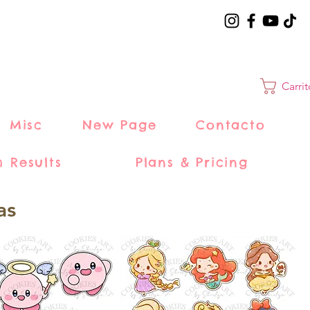
Carri
Misc
New Page
Contacto
h Results
Plans & Pricing
as