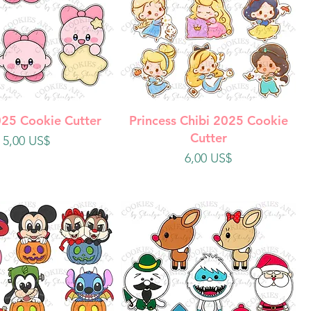
ista rápida
Vista rápida
025 Cookie Cutter
Princess Chibi 2025 Cookie
Cutter
Precio
5,00 US$
Precio
6,00 US$