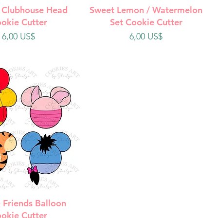
ista rápida
Vista rápida
 Clubhouse Head
Sweet Lemon / Watermelon
okie Cutter
Set Cookie Cutter
Precio
Precio
6,00 US$
6,00 US$
ista rápida
 Friends Balloon
okie Cutter