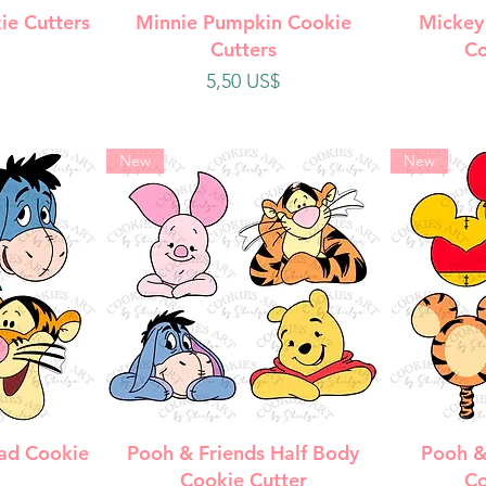
da
Vista rápida
V
ie Cutters
Minnie Pumpkin Cookie
Mickey
Cutters
Co
Precio
5,50 US$
New
New
da
Vista rápida
V
ad Cookie
Pooh & Friends Half Body
Pooh &
Cookie Cutter
Co