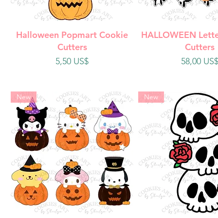
Vista rápida
Vista rápi
Halloween Popmart Cookie
HALLOWEEN Lette
Cutters
Cutters
Precio
Precio
5,50 US$
58,00 US
New
New