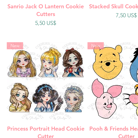
Vista rápida
Vista rápi
Sanrio Jack O Lantern Cookie
Stacked Skull Cook
Cutters
Precio
7,50 US$
Precio
5,50 US$
New
New
Vista rápida
Vista rápi
Princess Portrait Head Cookie
Pooh & Friends He
Cutter
Cutter